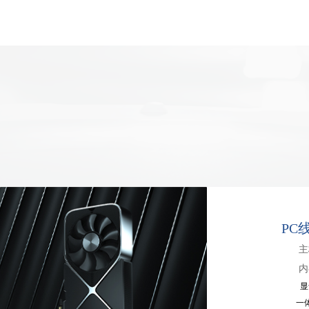
PC
主
内
显
一