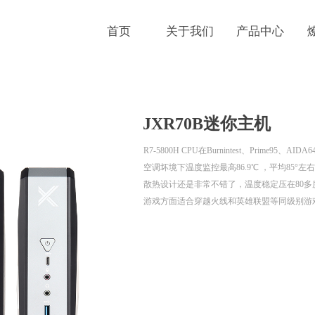
首页
关于我们
产品中心
ideBind,StyleName:Style1,ColorName:Item0,Message:InitError, ControlTyp
JXR70B迷你主机
R7-5800H CPU在Burnintest、Prime95、A
空调坏境下温度监控最高86.9℃ ，平均85°左
散热设计还是非常不错了，温度稳定压在80多度
游戏方面适合穿越火线和英雄联盟等同级别游