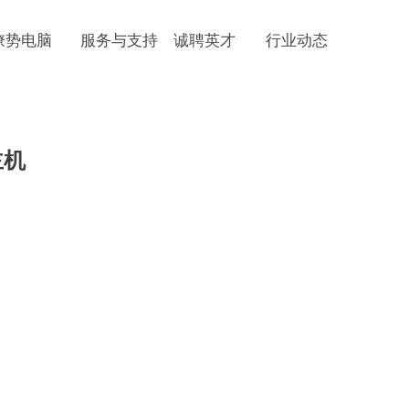
燎势电脑
服务与支持
诚聘英才
行业动态
e:productSlideBind Error:未将对象引用设置到对象的实例。
主机