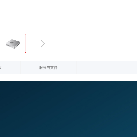
ꁇ
数
服务与支持