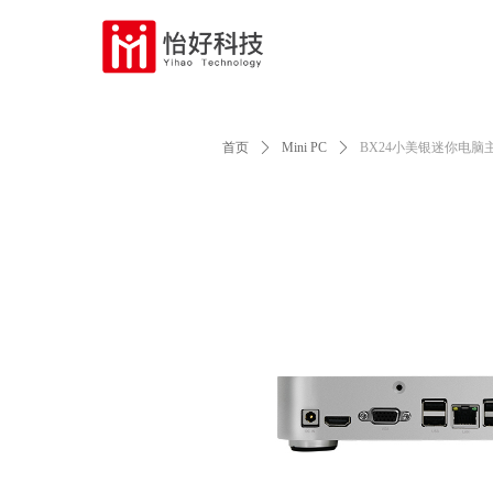
Control Render Error!ControlType:productSl
首页
ꄲ
Mini PC
ꄲ
BX24小美银迷你电脑